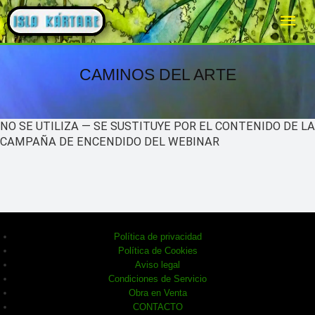
Ir
ME
al
PRI
contenido
CAMINOS DEL ARTE
NO SE UTILIZA — SE SUSTITUYE POR EL CONTENIDO DE LA
CAMPAÑA DE ENCENDIDO DEL WEBINAR
Política de privacidad
Política de Cookies
Aviso legal
Condiciones de Servicio
Obra en Venta
CONTACTO