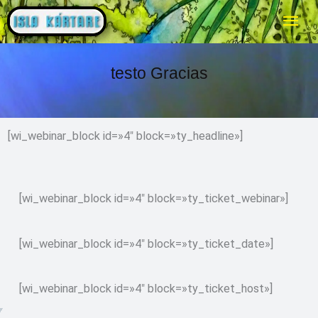
Ir
ME
al
PRI
contenido
testo Gracias
[wi_webinar_block id=»4″ block=»ty_headline»]
[wi_webinar_block id=»4″ block=»ty_ticket_webinar»]
[wi_webinar_block id=»4″ block=»ty_ticket_date»]
[wi_webinar_block id=»4″ block=»ty_ticket_host»]