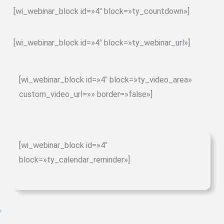
[wi_webinar_block id=»4″ block=»ty_countdown»]
[wi_webinar_block id=»4″ block=»ty_webinar_url»]
[wi_webinar_block id=»4″ block=»ty_video_area»
custom_video_url=»» border=»false»]
[wi_webinar_block id=»4″
block=»ty_calendar_reminder»]