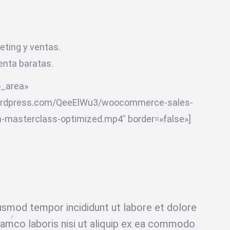
eting y ventas.
venta baratas.
o_area»
.wordpress.com/QeeElWu3/woocommerce-sales-
n-masterclass-optimized.mp4″ border=»false»]
iusmod tempor incididunt ut labore et dolore
lamco laboris nisi ut aliquip ex ea commodo