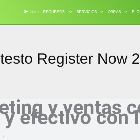
Inicio
RECURSOS:
SERVICIOS
OBRAS
BLO
testo Register Now 2
ting y ventas c
 y efectivo con 