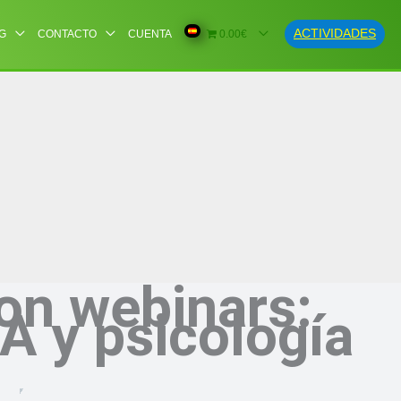
ACTIVIDADES
G
CONTACTO
CUENTA
0.00€
on webinars:
IA y psicología