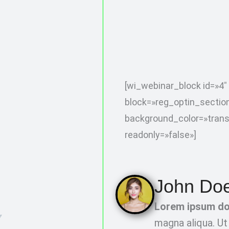
[wi_webinar_block id=»4″
block=»reg_optin_sectio
background_color=»trans
readonly=»false»]
John Do
Lorem ipsum do
magna aliqua. Ut